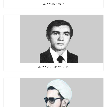
شهید عزیز صفری
شهید سید نورالدین صفدری