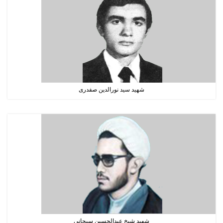
شهید سید نورالدین صفدری
شهید شیخ عبدالحسین سبحانی