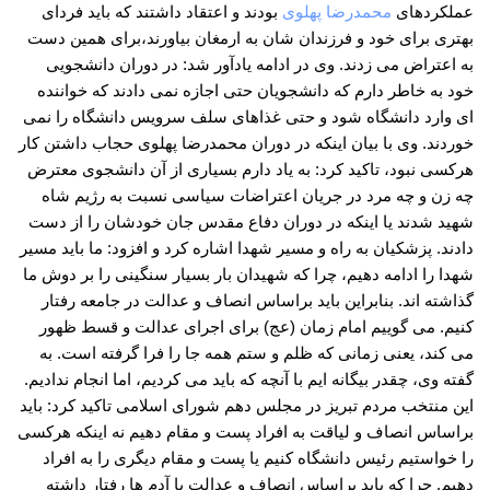
عملکردهای
محمدرضا پهلوی
بودند و اعتقاد داشتند که باید فردای
بهتری برای خود و فرزندان شان به ارمغان بیاورند،برای همین دست
به اعتراض می زدند. وی در ادامه یادآور شد: در دوران دانشجویی
خود به خاطر دارم که دانشجویان حتی اجازه نمی دادند که خواننده
ای وارد دانشگاه شود و حتی غذاهای سلف سرویس دانشگاه را نمی
خوردند. وی با بیان اینکه در دوران محمدرضا پهلوی حجاب داشتن کار
هرکسی نبود، تاکید کرد: به یاد دارم بسیاری از آن دانشجوی معترض
چه زن و چه مرد در جریان اعتراضات سیاسی نسبت به رژیم شاه
شهید شدند یا اینکه در دوران دفاع مقدس جان خودشان را از دست
دادند. پزشکیان به راه و مسیر شهدا اشاره کرد و افزود: ما باید مسیر
شهدا را ادامه دهیم، چرا که شهیدان بار بسیار سنگینی را بر دوش ما
گذاشته اند. بنابراین باید براساس انصاف و عدالت در جامعه رفتار
کنیم. می گوییم امام زمان (عج) برای اجرای عدالت و قسط ظهور
می کند، یعنی زمانی که ظلم و ستم همه جا را فرا گرفته است. به
گفته وی، چقدر بیگانه ایم با آنچه که باید می کردیم، اما انجام ندادیم.
این منتخب مردم تبریز در مجلس دهم شورای اسلامی تاکید کرد: باید
براساس انصاف و لیاقت به افراد پست و مقام دهیم نه اینکه هرکسی
را خواستیم رئیس دانشگاه کنیم یا پست و مقام دیگری را به افراد
دهیم. چرا که باید براساس انصاف و عدالت با آدم ها رفتار داشته