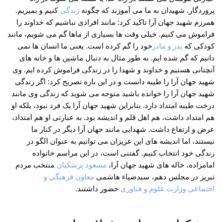
پروردگار. شهیدان به ما می آموزند که چگونه
زندگی
کنیم و بمیریم.
همرزم شهید جهان آرا تاکید کرد: مانند افرادی نباشیم که خداوند را
فراموش می کنیم. خیلی وقت ها بسیاری از ماها گم می شویم، مانند
کودکی که
پدر و مادر
خود را گم کرده است. یعنی ما انسان ها نمی
دانیم که گم شده ایم. به طور مثال به دنبال ماشین ها و خانه های
آنچنانی هستیم و خداوند و شهدا را در زندگی فراموش کرده ایم. وی
شهید جهان آرا را طیبه دانست و در این باره تصریح کرد: اگر زندگی
شهید جهان آرا را خوانده باشید متوجه می شوید که زندگی وی مانند
درخت طیبه امتداد دارد. بنابراین شهید جهان آرا یک فرد نبود، بلکه او
هم امتداد داشت، هم اهل قلم و اندیشه بود. به عبارتی او هم امتداد،
عرض و ارتفاع داشت. شهدایی مانند جهان آرا دیگر در کنار ما
نیستند، اما اندیشه های این عزیزان می توانیم به عنوان الگو در
زندگی خود انتخاب کنیم. گفتنی است، در این مراسم خانواده
امامزاده، خاله های شهید جهان آرا،
مسعود پزشکیان
منتخب مردم
تبریز در مجلس دهم، سیدضیاء هاشمی
معاون فرهنگی و
اجتماعی
وزارت علوم و فناوری
حضور داشتند.