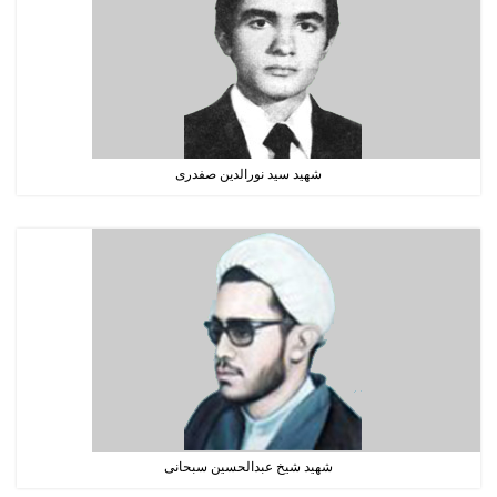
شهید سید نورالدین صفدری
شهید شیخ عبدالحسین سبحانی