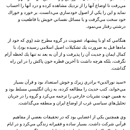
مي‌رفت تا اوضاع آنها را از نزديك مشاهده كرده و درد آنها را احساب
نمايد و اين را يكي از اصول خودسازي مي‌دانست. بر خورد و خوراك
خود سخت مي‌گرفت و با مسائل نفساني خويش با قاطعيت و
درشتي رفتار مي‌نمود.
هنگامي كه او با پيشنهاد عضويت در گروه مطرح شد (وي كه خود از
ماه‌ها قبل به ضرورت يك تشكيلات اصيل اسلامي رسيده بود)، با
كمال ايمان و جديت آن را پذيرفت و از آن به بعد نه تنها يك لحظه آرام
نگرفت، بلكه هرچه داشت تا آخرين قطره خون پاكش را در اين راه
گذاشت.
«سيد نورالدين» برادري زيرك و خوش استعداد بود و قرآن بسيار
مي‌خواند، كتب حديث را مطالعه كرده، به زبان انگليسي مسلط بود و
به همين جهت نشريات خارجي را ترجمه مي‌كرد و گروه را در جريان
تحليل‌هاي سياسي غرب از اوضاع ايران و منطقه مي‌گذاشت.
وي همچنين يكي از اعضايي بود كه در تحقيقات بعضي از مفاهيم
قرآني شركت داشت. بسيار ساده و فقيرانه زندگي مي‌كرد و در ايام