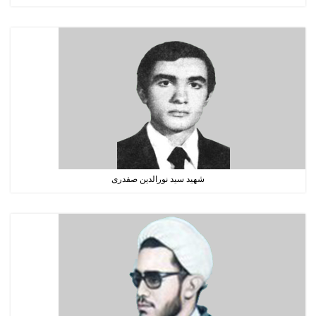
شهید سید نورالدین صفدری