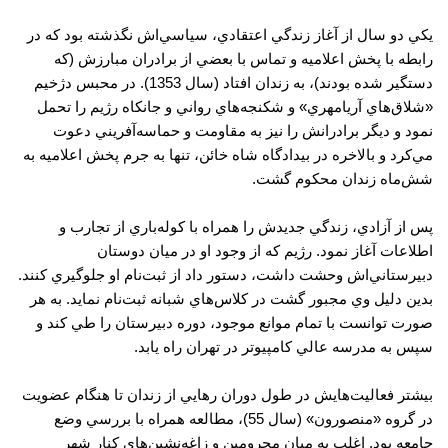
يكي دو سال از آغاز زندگي اعتقادي، سياسي‌اش نگذشته بود كه در
رابطه با پخش اعلاميه و تماس با بعضي از برادران مبارزش (كه
دستگير شده بودند)، به زندان افتاد (سال 1353). در محبس دژخيم
«شلاق‌هاي آريامهري» و شكنجه‌هاي رواني و جانكاه رژيم را تحمل
نمود و ديگر برادرانش را نيز به مقاومت و حماسه‌آفريني دعوت
مي‌كرد و بالاخره در بيدادگاه شاه خائن، تنها به جرم پخش اعلاميه به
شش‌ماه زندان محكوم گشت.
پس از آزادي، زندگي جديدش را همراه با كوله‌باري از تجارب و
اطلاعات آغاز نمود. رژيم كه از وجود او در ميان دوستان
دبيرستاني‌اش وحشت داشت، دستور داد از ثبت‌نام او جلوگيري كنند.
بدين دليل وي مجبور گشت در كلاس‌هاي شبانه ثبت‌نام نمايد. به هر
صورت توانست با تمام موانع موجود، دوره دبيرستان را طي كند و
سپس به مدرسه عالي كامپيوتر در تهران راه يابد.
بيشتر فعاليت‌هايش در طول دوران رهايي از زندان تا هنگام عضويت
در گروه «منصورون» (سال 55)، مطالعه همراه با بررسي وضع
جامعه بود. اغلب به ميان محرومين و زاغه‌نشين‌هاي كنار شهر