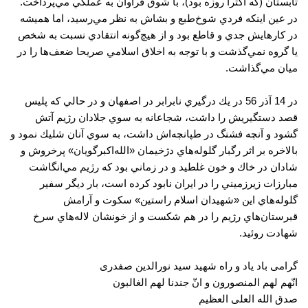
تابستان (كه اكثرا روزه بود)، با شوق فراوان به عملگي مي‌پرداخت.
در عين اينكه فردي شوخ‌طبع و بشاش به نظر مي‌رسيد، اما هميشه
در كارهايش جدي و قاطع بود و از هيچ‌گونه انتقادي نسبت به شخص
يا گروه نمي‌گذشت و با توجه به اخلاق اسلامي صريحا ضعف‌ها را در
ميان مي‌گذاشت.
در 14 آذر 56 در يك درگيري نابرابر در اصفهان و در حالي كه پليس
قصد دستگيريش را داشت، شجاعانه به سوي جلادان رژيم آتش
گشود و آنچه فشنگ در طپانچه‌اش داشت، به سوي آنان شليك نمود و
بالاخره بر اثر رگبار گلوله‌هاي دژخيمان «الله‌اكبر‌گويان» پرخروش و
شادان در خاك و خون غلطيد و در زماني بود كه رژيم مي‌انگاشت
مبارزات زيرزميني را در ايران نابود كرده است، بار ديگر سفير
گلوله‌هاي اين «شهيدان اسلام راستين» سكوت و آرامش
قبرستان‌هاي رژيم را در هم شكست و از خونشان لاله‌هاي سرخ
شهادت روئيد.
گرامی باد یاد و راه شهید سید نورالدین صفدری
انّهم لهم المنصورون و انّ جندنا لهم الغالبون
صدق الله العلی العظیم