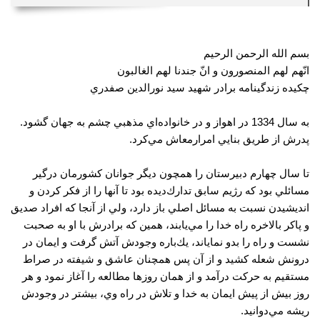
بسم الله الرحمن الرحیم
انّهم لهم المنصورون و انّ جندنا لهم الغالبون
چکیده زندگينامه برادر شهيد سید نورالدین ‌صفدري
به سال 1334 در اهواز و در خانواده‌اي مذهبي چشم به جهان گشود.
پدرش از طريق بنايي امرارمعاش مي‌كرد.
تا سال چهارم دبيرستان را همچون ديگر جوانان كشورمان درگير
مسائلي بود كه رژيم سابق تدارك‌ديده بود تا آنها را از فكر كردن و
انديشيدن نسبت به مسائل اصلي باز دارد، ولي از آنجا كه افراد صديق
و پاكر بالاخره راه خدا را مي‌يابند، همين كه برادرش با او به صحبت
نشست و راه را بدو نماياند، يك‌باره وجودش آتش گرفت و ايمان در
درونش شعله كشيد و از آن پس همچنان عاشق و شيفته در صراط
مستقيم به حركت درآمد و از همان روزها مطالعه را آغاز نمود و هر
روز بيش از پيش ايمان به خدا و تلاش در راه وي، بيشتر در وجودش
ريشه مي‌دوانيد.